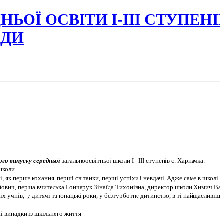
НЬОЇ ОСВІТИ І-ІІІ СТУПЕН
АДИ
го випуску
середньої
загальноосвітньої школи І - ІІІ ступенів с. Харпачка.
школи.
, як перше кохання, перші світанки, перші успіхи і невдачі. Адже саме в школ
йович, перша вчителька Гончарук Зінаїда Тихонівна, директор школи Химич В
 учнів, у дитячі та юнацькі роки, у безтурботне дитинство, в ті найщасливіші 
і випадки із шкільного життя.