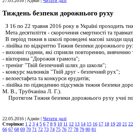
27.05.2016 | Aдмін |
Читати далі
Тиждень безпеки дорожнього руху
З 16 по 22 травня 2016 року в Україні проходить ти
Мета десятиліття - скорочення смертності та травма
В період тижня в школі проведені масові заходи що
- лінійка по відкриттю Тижня безпеки дорожнього рух
- виховні години, які сприяли повторенню, вивченню
- вікторина "Дорожня грамота";
- тренінг "Твій безпечний шлях до школи";
- конкурс малюнків "Твій друг - безпечний рух";
- велоестафета та конкурси ерудитів;
- лінійка по підведенню підсумків тижня безпеки дор
М. В., Трубчаніна Л. Г.).
Протягом Тижня безпеки дорожнього руху учні погли
22.05.2016 | Aдмін |
Читати далі
Сторінки:
1
2
3
4
5
6
7
8
9
10
11
12
13
14
15
16
17
18
19
20
21
22
66
67
68
69
70
71
72
73
74
75
76
77
78
79
80
81