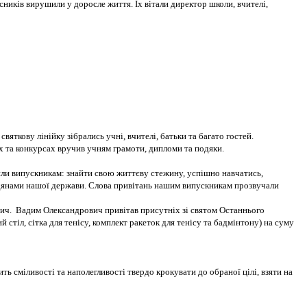
ників вирушили у доросле життя. Їх вітали директор школи, вчителі,
яткову лінійку зібрались учні, вчителі, батьки та багато гостей.
ях та конкурсах вручив учням грамоти, дипломи та подяки.
или випускникам: знайти свою життєву стежину, успішно навчатись,
адянами нашої держави. Слова привітань нашим випускникам прозвучали
ич. Вадим Олександрович привітав присутніх зі святом Останнього
стіл, сітка для тенісу, комплект ракеток для тенісу та бадмінтону) на суму
 сміливості та наполегливості твердо крокувати до обраної цілі, взяти на