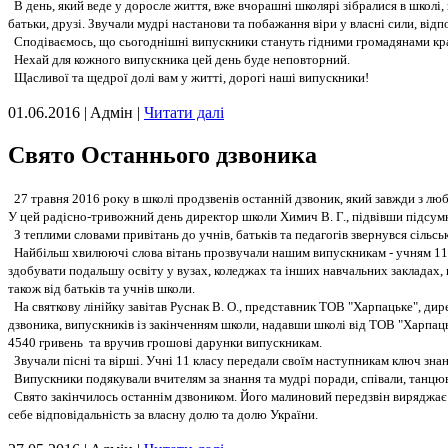
В день, який веде у доросле життя, вже вчорашні школярі зібралися в школі
батьки, друзі.
Звучали мудрі настанови та побажання віри у власні сили, відпо
Сподіваємось, що сьогоднішні випускники стануть гідними громадянами краї
Нехай для кожного випускника цей день буде неповторний.
Щасливої та щедрої долі вам у житті, дорогі наші випускники!
01.06.2016 | Aдмін |
Читати далі
Свято Останнього дзвоника
27 травня 2016 року в школі продзвенів останній дзвоник, який завжди з любо
У цей радісно-тривожний день директор школи Химич В. Г., підвівши підсумки
З теплими словами привітань до учнів, батьків та педагогів звернувся сільсь
Найбільш хвилюючі слова вітань прозвучали нашим випускникам - учням 11 кл
здобувати подальшу освіту у вузах, коледжах та інших навчальних заклада
також від батьків та учнів школи.
На святкову лінійку завітав
Руснак В. О.,
представник ТОВ "Харпацьке", дире
дзвоника, випускників із закінченням школи, надавши школі від ТОВ "Харпацьк
4540 гривень та вручив грошові дарунки випускникам.
Звучали пісні та вірші. Учні 11 класу передали своїм наступникам ключ знан
Випускники подякували вчителям за знання та мудрі поради, співали, танцюва
Свято закінчилось останнім дзвоником. Його малиновий передзвін виряджає у
себе відповідальність за власну долю та долю України.