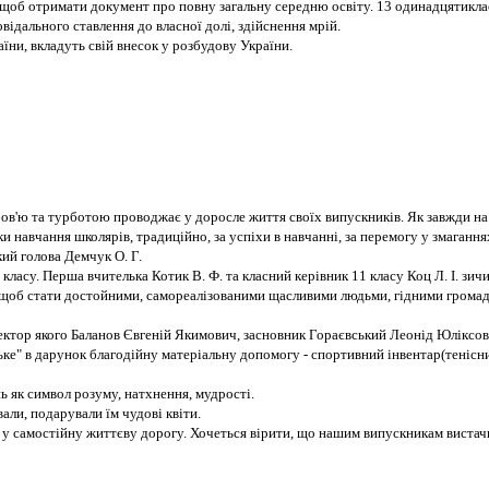
, щоб отримати документ про повну загальну середню освіту. 13 одинадцятиклас
відального ставлення до власної долі, здійснення мрій.
ни, вкладуть свій внесок у розбудову України.
в'ю та турботою проводжає у доросле життя своїх випускників. Як завжди на св
 навчання школярів, традиційно, за успіхи в навчанні, за перемогу у змаганн
кий голова Демчук О. Г.
асу. Перша вчителька Котик В. Ф. та класний керівник 11 класу Коц Л. І. зич
х, щоб стати достойними, самореалізованими щасливими людьми, гідними гром
ктор якого Баланов Євгеній Якимович, засновник Гораєвський Леонід Юліксов
е" в дарунок благодійну матеріальну допомогу - спортивний інвентар(тенісний 
ь як символ розуму, натхнення, мудрості.
ли, подарували їм чудові квіти.
 самостійну життєву дорогу. Хочеться вірити, що нашим випускникам вистачить