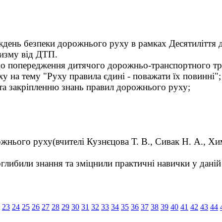
ждень безпеки дорожнього руху в рамках Десятиліття 
тизму від ДТП.
до попередження дитячого дорожньо-транспортного т
у на тему "Руху правила єдині - поважати їх повинні";
 та закріпленню знань правил дорожнього руху;
ожнього руху(вчителі Кузнєцова Т. В., Сивак Н. А., Хи
били знання та зміцнили практичні навички у даній 
23
24
25
26
27
28
29
30
31
32
33
34
35
36
37
38
39
40
41
42
43
44