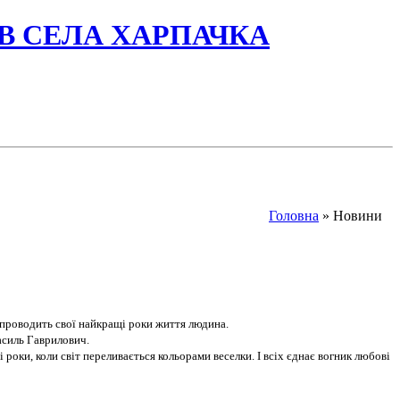
ІВ СЕЛА ХАРПАЧКА
Головна
» Новини
і проводить свої найкращі роки життя людина.
асиль Гаврилович.
роки, коли світ переливається кольорами веселки. І всіх єднає вогник любові