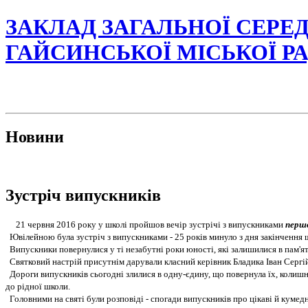
ЗАКЛАД ЗАГАЛЬНОЇ СЕРЕД
ГАЙСИНСЬКОЇ МІСЬКОЇ Р
Новини
Зустріч випускників
21 червня 2016 року у школі пройшов вечір зустрічі з випускниками
першо
Ювілейною була зустріч з випускниками - 25 років минуло з дня закінчення 
Випускники повернулися у ті незабутні роки юності, які залишилися в пам'яті
Святковий настрій присутнім дарували класний керівник Бладика Іван Сергі
Дороги випускників сьогодні злилися в одну-єдину, що повернула їх, колишніх
до рідної школи.
Головними на святі були розповіді - спогади випускників про цікаві й кумедн