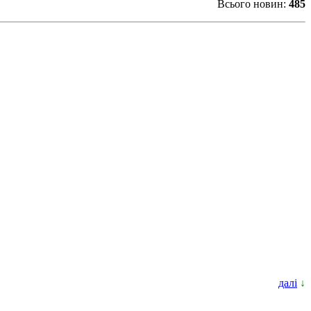
Всього новин:
485
далі
↓