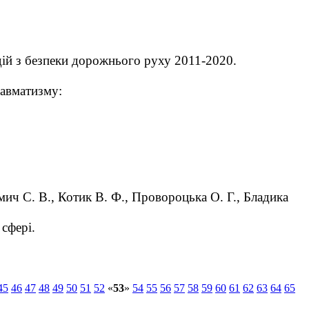
дій з безпеки дорожнього руху 2011-2020.
равматизму:
мич С. В., Котик В. Ф., Провороцька О. Г., Бладика
сфері.
45
46
47
48
49
50
51
52
«
53
»
54
55
56
57
58
59
60
61
62
63
64
65