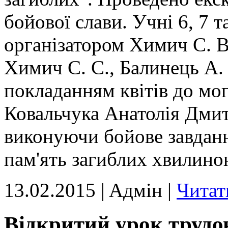
бойової слави. Учні 6, 7 т
організатором Химич С. В
Химич С. С., Балинець А.
покладанням квітів до мо
Ковальчука Анатолія Дмит
виконуючи бойове завданн
пам'ять загиблих хвилино
13.02.2015 | Aдмін |
Читат
Відкритий урок трудо