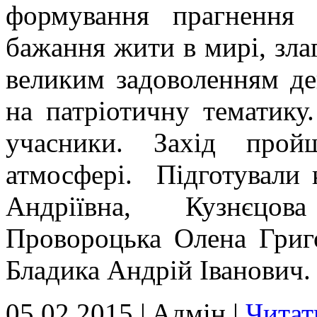
формування прагнення 
бажання жити в мирі, зла
великим задоволенням дек
на патріотичну тематику
учасники. Захід прой
атмосфері. Підготували 
Андріївна, Кузнєцов
Провороцька Олена Григо
Бладика Андрій Іванович
05.02.2015 | Aдмін |
Читат