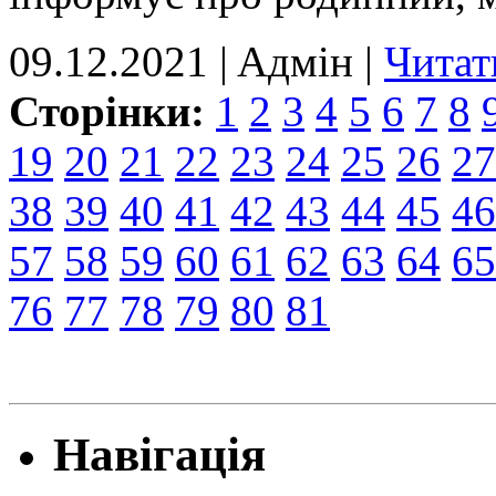
09.12.2021 | Aдмін |
Читат
Сторінки:
1
2
3
4
5
6
7
8
19
20
21
22
23
24
25
26
27
38
39
40
41
42
43
44
45
46
57
58
59
60
61
62
63
64
65
76
77
78
79
80
81
Навігація