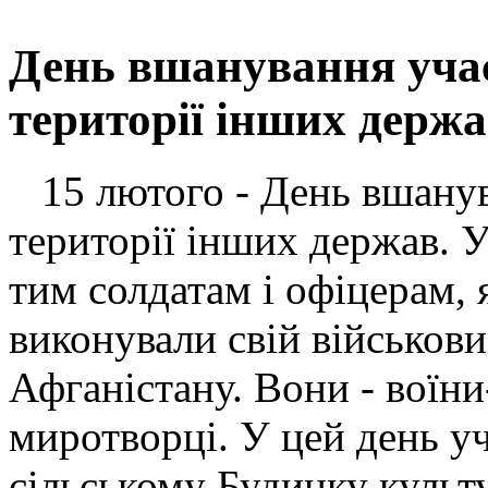
День вшанування учас
території інших держ
15 лютого - День вшанув
території інших держав. 
тим солдатам і офіцерам, я
виконували свій військови
Афганістану. Вони - воїни
миротворці. У цей день уч
сільському Будинку культ