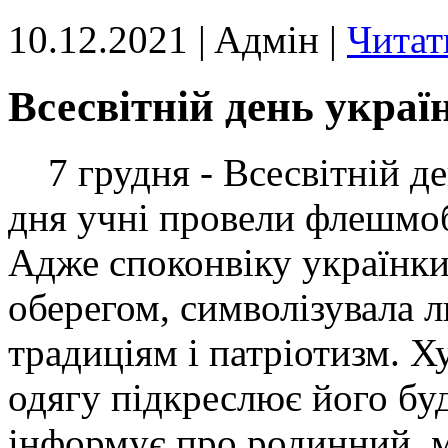
10.12.2021 | Aдмін |
Читат
Всесвітній день украї
7 грудня - Всесвітній де
дня учні провели флешмоб
Адже споконвіку українки
оберегом, символізувала л
традиціям і патріотизм. Х
одягу підкреслює його буд
інформує про родинний, м