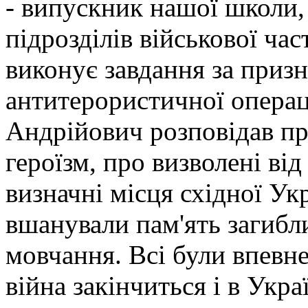
- випускник нашої школи,
підрозділів військової ча
виконує завдання за приз
антитерористичної операці
Андрійович розповідав про
героїзм, про визволені від
визначні місця східної Ук
вшанували пам'ять загибл
мовчання. Всі були впевн
війна закінчиться і в Укра