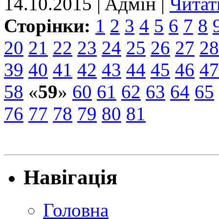
14.10.2015 | Aдмін |
Читат
Сторінки:
1
2
3
4
5
6
7
8
20
21
22
23
24
25
26
27
28
39
40
41
42
43
44
45
46
47
58
«
59
»
60
61
62
63
64
65
76
77
78
79
80
81
Навігація
Головна