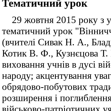
Тематичний урок
29 жовтня 2015 року з у
тематичний урок "Вінничч
(вчителі Сивак Н. А., Бла
Котик В. Ф., Кузнєцова Т. 
виховання учнів в дусі ві
народу; акцентування уваг
обрядово-побутових тради
розширення і поглиблення
військово-патріотичних уя