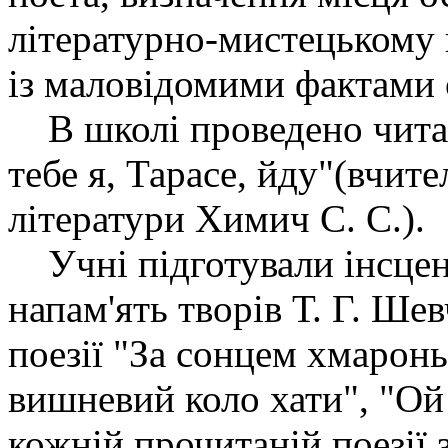
літературно-мистецькому 
із маловідомими фактами 
В школі проведено читан
тебе я, Тарасе, йду"(вчите
літератури Химич С. С.).
Учні підготували інсцені
напам'ять творів Т. Г. Шев
поезії "За сонцем хмаронь
вишневий коло хати", "Ой
кожній прочитаній поезії 