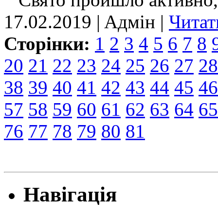
17.02.2019 | Aдмін |
Читат
Сторінки:
1
2
3
4
5
6
7
8
20
21
22
23
24
25
26
27
28
38
39
40
41
42
43
44
45
46
57
58
59
60
61
62
63
64
65
76
77
78
79
80
81
Навігація