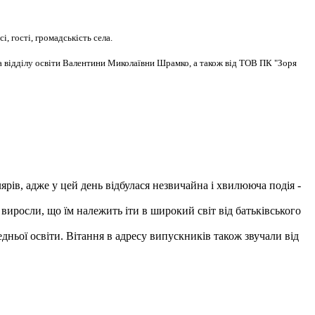
, гості, громадськість села.
ика відділу освіти Валентини Миколаївни Шрамко, а також від ТОВ ПК "Зоря
лярів, адже у цей день відбулася незвичайна і хвилююча подія -
 виросли, що їм належить іти в широкий світ від батьківського
дньої освіти. Вітання в адресу випускників також звучали від