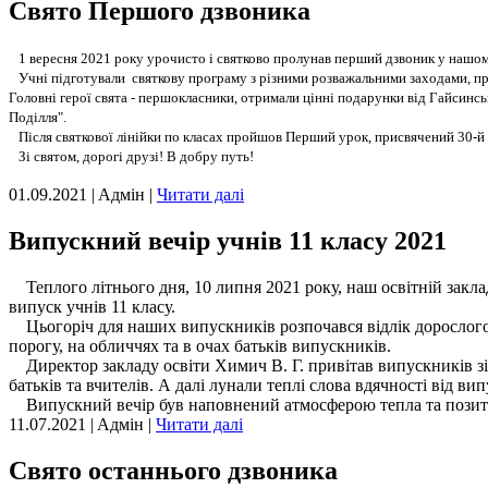
Свято Першого дзвоника
1 вересня 2021 року урочисто і святково пролунав перший дзвоник у нашому зак
Учні підготували святкову програму з різними розважальними заходами, п
Головні герої свята - першокласники, отримали цінні подарунки від Гайсинсь
Поділля".
Після святкової лінійки по класах пройшов Перший урок, присвячений 30-й 
Зі святом, дорогі друзі! В добру путь!
01.09.2021 | Aдмін |
Читати далі
Випускний вечір учнів 11 класу 2021
Теплого літнього дня, 10 липня 2021 року, наш освітній заклад 
випуск учнів 11 класу.
Цьогоріч для наших випускників розпочався відлік дорослого жи
порогу, на обличчях та в очах батьків випускників.
Директор закладу освіти Химич В. Г. привітав випускників зі с
батьків та вчителів. А далі лунали теплі слова вдячності від ви
Випускний вечір був наповнений атмосферою тепла та позит
11.07.2021 | Aдмін |
Читати далі
Свято останнього дзвоника