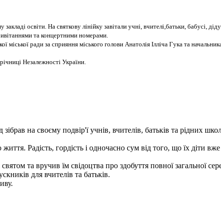
ладі освіти. На святкову лінійку завітали учні, вчителі,батьки, бабусі, дідусі
ривітаннями та концертними номерами.
кої міської ради за сприяння міського голови Анатолія Ілліча Гука та начальн
річниці Незалежності України.
зібрав на своєму подвір'ї учнів, вчителів, батьків та рідних шко
ття. Радість, гордість і одночасно сум від того, що їх діти вже
вятом та вручив їм свідоцтва про здобуття повної загальної сере
пускників для вчителів та батьків.
иву.