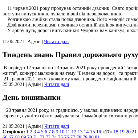
11 червня 2021 року пролунав останній дзвоник. Свято пройшло
виступи випускників, лунали вірші від першокласників.
Родзинкою лінійки стала поява дзвоника. Його мелодія символі
Дзвінкими переливами покликав останній дзвінок випускникі
У добру путь, дорогі випускники! Чудових вам канікул, школ
11.06.2021 | Aдмін |
Читати далі
Тиждень знань Правил дорожнього рух
В період з 17 травня по 23 травня 2021 року проведений Тижден
життя", конкурс малюнків на тему "Безпека на дорозі" та прак
21 травня 2021 року в кожному класі проведено Національний 
25.05.2021 | Aдмін |
Читати далі
День вишиванки
20 травня 2021 року, за традицією, у закладі відзначено наро
сорочки, сукні та сфотографувалися. І замайоріли світлини розм
21.05.2021 | Aдмін |
Читати далі
Сторінки:
1
2
3
4
5
6
7
8
9
10
11
12
13
14
15
16
«
17
»
18
19
20
21
66
67
68
69
70
71
72
73
74
75
76
77
78
79
80
81