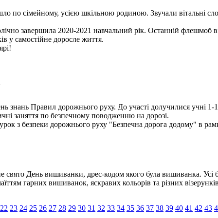
 по сімейному, усією шкільною родиною. Звучали вітальні слова 
чно завершила 2020-2021 навчальний рік. Останній флешмоб від в
в у самостійне доросле життя.
ярі!
у
ь знань Правил дорожнього руху. До участі долучилися учні 1-11
тичні заняття по безпечному поводженню на дорозі.
урок з безпеки дорожнього руху "Безпечна дорога додому" в рам
дне свято День вишиванки, дрес-кодом якого була вишиванка. Ус
аїттям гарних вишиванок, яскравих кольорів та різних візерунків
22
23
24
25
26
27
28
29
30
31
32
33
34
35
36
37
38
39
40
41
42
43
4