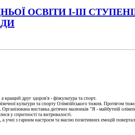
НЬОЇ ОСВІТИ І-ІІІ СТУПЕН
АДИ
 кращий друг здоров'я - фізкультура та спорт.
зичної культури та спорту Олімпійського тижня. Протягом тиж
. Організована виставка дитячих малюнків "Я - майбутній олімпі
алися у спритності та витривалості.
а учні з гарним настроєм та масою позитивних емоцій повертал