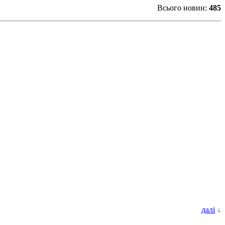
Всього новин:
485
далі
↓