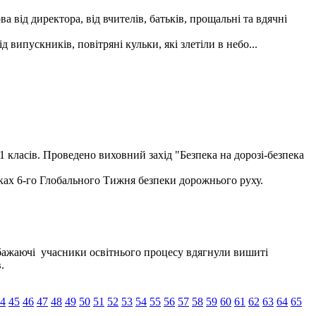
від директора, від вчителів, батьків, прощальні та вдячні
ипускників, повітряні кульки, які злетіли в небо...
 класів. Проведено виховний захід "Безпека на дорозі-безпека
ках 6-го Глобального Тижня безпеки дорожнього руху.
і бажаючі учасники освітнього процесу вдягнули вишиті
.
4
45
46
47
48
49
50
51
52
53
54
55
56
57
58
59
60
61
62
63
64
65