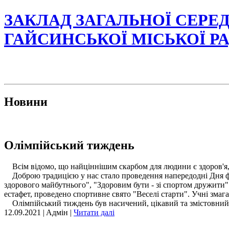
ЗАКЛАД ЗАГАЛЬНОЇ СЕРЕД
ГАЙСИНСЬКОЇ МІСЬКОЇ Р
Новини
Олімпійський тиждень
Всім відомо, що найціннішим скарбом для людини є здоров'я, а
Доброю традицією у нас стало проведення напередодні Дня фі
здорового майбутнього", "Здоровим бути - зі спортом дружити"
естафет, проведено спортивне свято "Веселі старти". Учні змаг
Олімпійський тиждень був насичений, цікавий та змістовний, 
12.09.2021 | Aдмін |
Читати далі