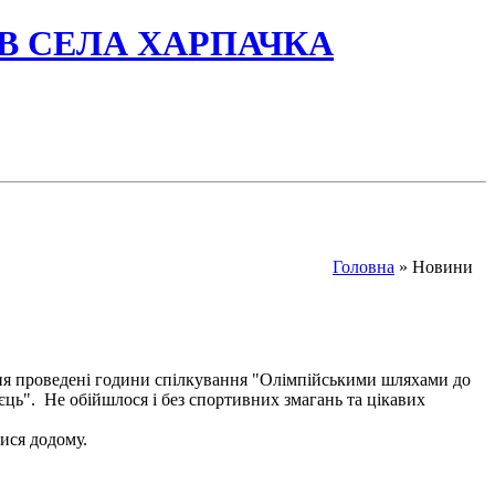
ІВ СЕЛА ХАРПАЧКА
Головна
» Новини
ня проведені години спілкування "Олімпійськими шляхами до
єць". Не обійшлося і без спортивних змагань та цікавих
ися додому.