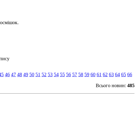
посмішок.
опису
45
46
47
48
49
50
51
52
53
54
55
56
57
58
59
60
61
62
63
64
65
66
Всього новин:
485