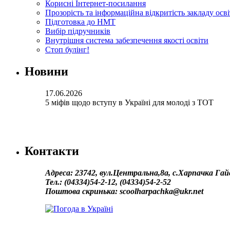
Корисні Інтернет-посилання
Прозорість та інформаційна відкритість закладу осв
Підготовка до НМТ
Вибір підручників
Внутрішня система забезпечення якості освіти
Стоп булінг!
Новини
17.06.2026
5 міфів щодо вступу в Україні для молоді з ТОТ
Контакти
Адреса: 23742, вул.Центральна,8а, с.Харпачка Гай
Тел.: (04334)54-2-12, (04334)54-2-52
Поштова скринька: scoolharpachka@ukr.net