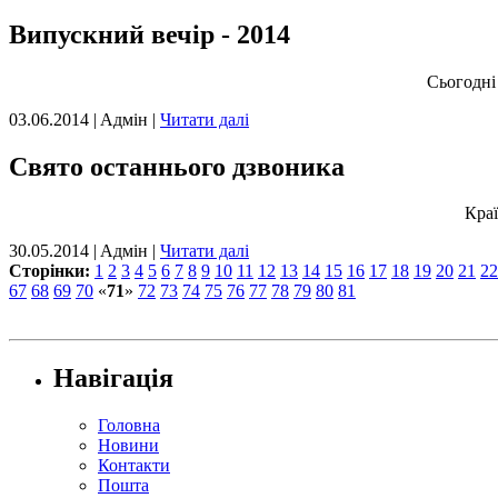
Випускний вечір - 2014
Сьогодні
03.06.2014 | Aдмін |
Читати далі
Свято останнього дзвоника
Краї
30.05.2014 | Aдмін |
Читати далі
Сторінки:
1
2
3
4
5
6
7
8
9
10
11
12
13
14
15
16
17
18
19
20
21
22
67
68
69
70
«
71
»
72
73
74
75
76
77
78
79
80
81
Навігація
Головна
Новини
Контакти
Пошта