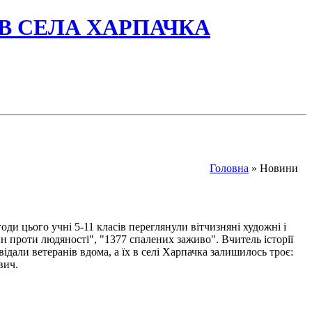
ІВ СЕЛА ХАРПАЧКА
Головна
» Новини
ди цього учні 5-11 класів переглянули вітчизняні художні і
н проти людяності", "1377 спалених заживо". Вчитель історії
відали ветеранів вдома, а їх в селі Харпачка залишилось троє:
ович.