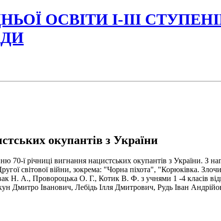
НЬОЇ ОСВІТИ І-ІІІ СТУПЕН
АДИ
стських окупантів з України
ю 70-ї річниці вигнання нацистських окупантів з України. З наго
угої світової війни, зокрема: "Чорна піхота", "Корюківка. Злочи
к Н. А., Провороцька О. Г., Котик В. Ф. з учнями 1 -4 класів від
ун Дмитро Іванович, Лебідь Ілля Дмитрович, Рудь Іван Андрій