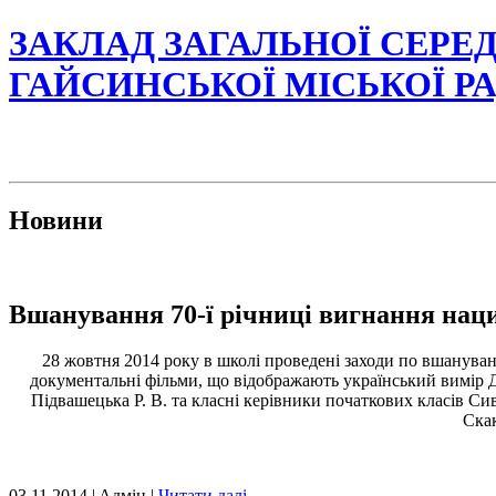
ЗАКЛАД ЗАГАЛЬНОЇ СЕРЕД
ГАЙСИНСЬКОЇ МІСЬКОЇ Р
Новини
Вшанування 70-ї річниці вигнання наци
28 жовтня 2014 року в школі проведені заходи по вшануванн
документальні фільми, що відображають український вимір Др
Підвашецька Р. В. та класні керівники початкових класів Сива
Скак
03.11.2014 | Aдмін |
Читати далі