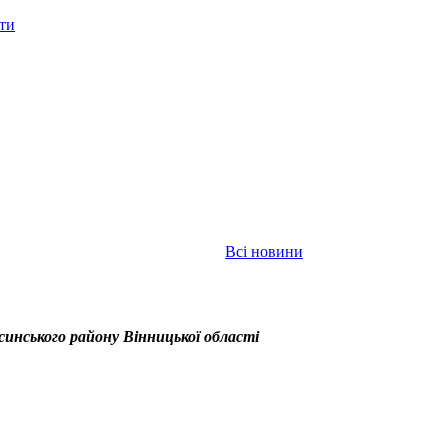
іти
Всі новини
синського району Вінницької області