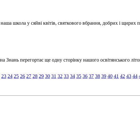
 наша школа у сяйві квітів, святкового вбрання, добрих і щирих 
на Знань перегортає ще одну сторінку нашого освітянського літ
23
24
25
26
27
28
29
30
31
32
33
34
35
36
37
38
39
40
41
42
43
44