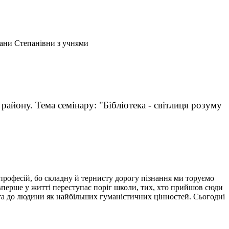
лани Степанівни з учнями
 району. Тема семінару: "Бібліотека - світлиця розуму
професій, бо складну й тернисту дорогу пізнання ми торуємо
вперше у житті переступає поріг школи, тих, хто прийшов сюди
ни та до людини як найбільших гуманістичних цінностей. Сьогодні