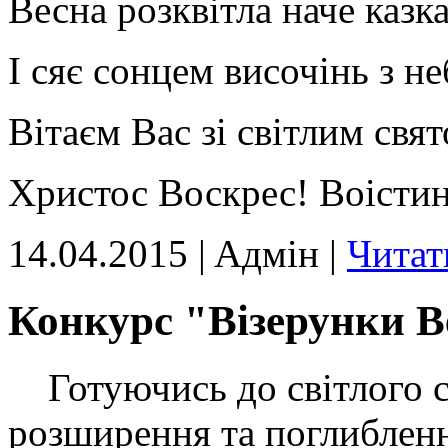
Весна розквітла наче казка
І сяє сонцем височінь з не
Вітаєм Вас зі світлим свя
Христос Воскрес! Воісти
14.04.2015 | Aдмін |
Читат
Конкурс "Візерунки 
Готуючись до світлого с
розширення та поглиблення