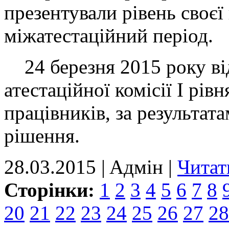
презентували рівень своєї
міжатестаційний період.
24 березня 2015 року від
атестаційної комісії І рів
працівників, за результата
рішення.
28.03.2015 | Aдмін |
Читат
Сторінки:
1
2
3
4
5
6
7
8
20
21
22
23
24
25
26
27
28