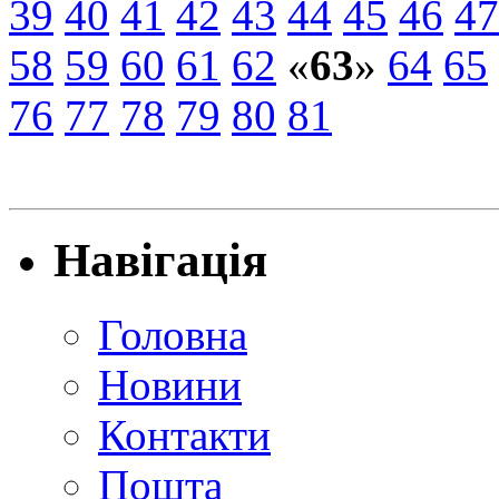
39
40
41
42
43
44
45
46
47
58
59
60
61
62
«
63
»
64
65
76
77
78
79
80
81
Навігація
Головна
Новини
Контакти
Пошта