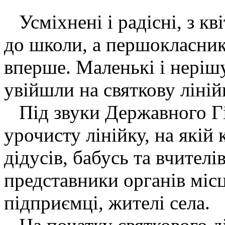
Усміхнені і радісні, з кв
до школи, а першокласни
вперше. Маленькі і неріш
увійшли на святкову ліній
Під звуки Державного Гі
урочисту лінійку, на якій к
дідусів, бабусь та вчителі
представники органів міс
підприємці, жителі села.