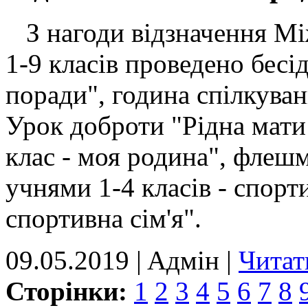
З нагоди відзначення Між
1-9 класів проведено бесід
поради", година спілкуван
Урок доброти "Рідна мати
клас - моя родина", флешмо
учнями 1-4 класів - спорти
спортивна сім'я".
09.05.2019 | Aдмін |
Читат
Сторінки:
1
2
3
4
5
6
7
8