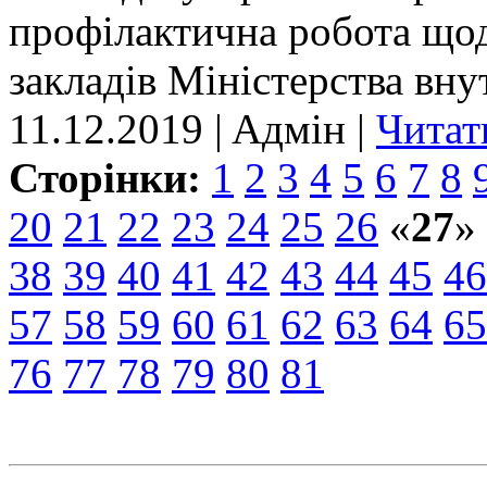
профілактична робота що
закладів Міністерства вну
11.12.2019 | Aдмін |
Читат
Сторінки:
1
2
3
4
5
6
7
8
20
21
22
23
24
25
26
«
27
»
38
39
40
41
42
43
44
45
46
57
58
59
60
61
62
63
64
65
76
77
78
79
80
81