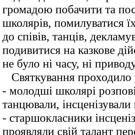
громадою побачити та по
школярів, помилуватися ї
до співів, танців, декламу
подивитися на казкове дій
не було ні часу, ні привод
Святкування проходило у
- молодші школярі розпові
танцювали, інсценізували 
- старшокласники інсценіз
проявляли свій талант пер