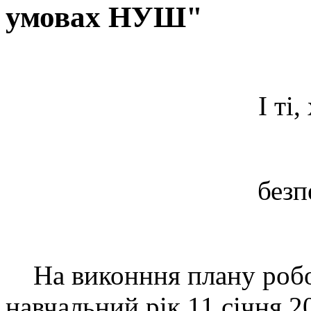
умовах НУШ"
І ті
безп
На виконння плану робо
навчальний рік 11 січня 2