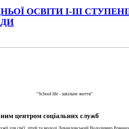
НЬОЇ ОСВІТИ І-ІІІ СТУПЕН
АДИ
"School life - шкільне життя"
нним центром соціальних служб
ужб для сім'ї, дітей та молоді Левандовський Володимир Романо