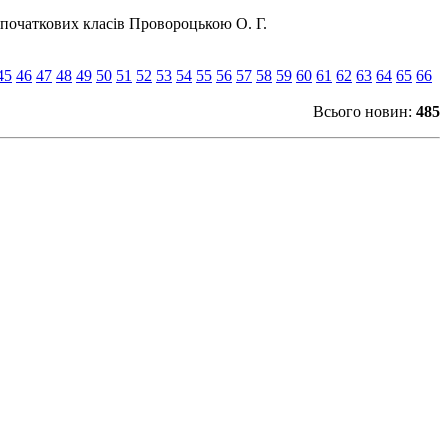
ем початкових класів Провороцькою О. Г.
45
46
47
48
49
50
51
52
53
54
55
56
57
58
59
60
61
62
63
64
65
66
Всього новин:
485