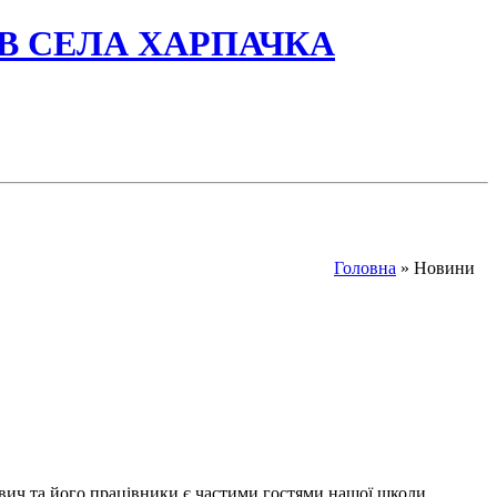
ІВ СЕЛА ХАРПАЧКА
Головна
» Новини
вич та його працівники є частими гостями нашої школи.