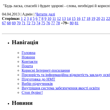
"Будь ласка, спасибі і будьте здорові - слова, необхідні й кор
04.04.2013 | Aдмін |
Читати далі
Сторінки:
1
2
3
4
5
6
7
8
9
10
11
12
13
14
15
16
17
18
19
20
21
22
67
68
69
70
71
72
73
74
75
76
77
78
«
79
»
80
81
Навігація
Головна
Новини
Контакти
Пошта
Корисні Інтернет-посилання
Прозорість та інформаційна відкритість закладу осв
Підготовка до НМТ
Вибір підручників
Внутрішня система забезпечення якості освіти
Стоп булінг!
Новини