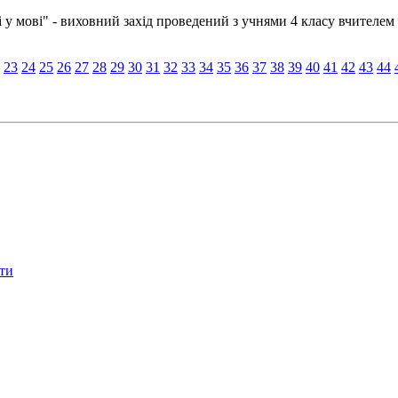
исні у мові" - виховний захід проведений з учнями 4 класу вчител
23
24
25
26
27
28
29
30
31
32
33
34
35
36
37
38
39
40
41
42
43
44
іти