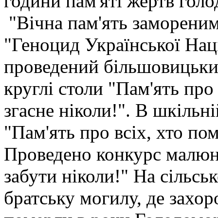
години пам'яті жертв гол
"Вічна пам'ять замореним
"Геноцид Української Наці
проведений більшовицьки
круглі столи "Пам'ять про
згасне ніколи!". В шкільні
"Пам'ять про всіх, хто по
Проведено конкурс малюнк
забути ніколи!" На сільсь
братську могилу, де захор