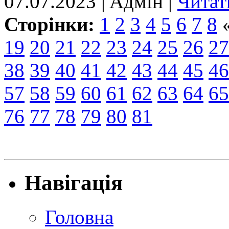
07.07.2023 | Aдмін |
Читат
Сторінки:
1
2
3
4
5
6
7
8
19
20
21
22
23
24
25
26
27
38
39
40
41
42
43
44
45
46
57
58
59
60
61
62
63
64
65
76
77
78
79
80
81
Навігація
Головна