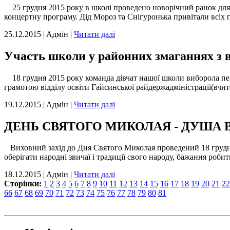
25 грудня 2015 року в школі проведено новорічний ранок для уч
концертну програму. Дід Мороз та Снігуронька привітали всіх 
25.12.2015 | Aдмін |
Читати далі
Участь школи у районних змаганнях з 
18 грудня 2015 року команда дівчат нашої школи виборола пер
грамотою відділу освіти Гайсинської райдержадміністрації(вчит
19.12.2015 | Aдмін |
Читати далі
ДЕНЬ СВЯТОГО МИКОЛАЯ - ДУША 
Виховний захід до Дня Святого Миколая проведений 18 грудня 
оберігати народні звичаї і традиції свого народу, бажання робит
18.12.2015 | Aдмін |
Читати далі
Сторінки:
1
2
3
4
5
6
7
8
9
10
11
12
13
14
15
16
17
18
19
20
21
22
66
67
68
69
70
71
72
73
74
75
76
77
78
79
80
81