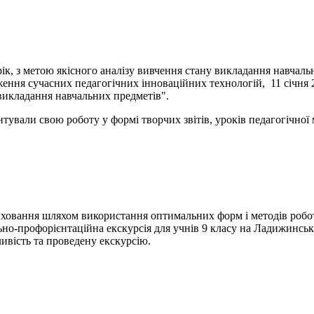
к, з метою якісного аналізу вивчення стану викладання навчаль
ження сучасних педагогічних інноваційних технологій, 11 січня
 викладання навчальних предметів".
вали свою роботу у формі творчих звітів, уроків педагогічної м
иховання шляхом використання оптимальних форм і методів робо
льно-профорієнтаційна екскурсія для учнів 9 класу на Ладижинсь
ивість та проведену екскурсію.