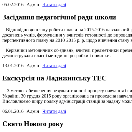
05.02.2016 | Aдмін |
Читати далі
Засідання педагогічної ради школи
Відповідно до плану роботи школи на 2015-2016 навчальний рі
досягнень учнів, формування у вчителів готовності до впровад
перспективного плану на 2010-2015 р. р. щодо вивчення стану
Керівники методичних об'єднань, вчителі-предметники презенту
демонстрували власні методичні розробки і новинки.
13.01.2016 | Aдмін |
Читати далі
Екскурсія на Ладижинську ТЕС
З метою забезпечення результативності процесу навчання і в
України, 30 грудня 2015 року організована та проведена навча
Висловлюємо щиру подяку адміністрації станції за надану можл
06.01.2016 | Aдмін |
Читати далі
Свято Нового року