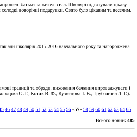
запрошені батьки та жителі села. Школярі підготували цікаву
солодкі новорічні подарунки. Свято було цікавим та веселим.
акіади школярів 2015-2016 навчального року та нагороджена
мові традиції та обряди, виховання бажання впроваджувати і
роцька О. Г., Котик В. Ф., Кузнєцова Т. В., Трубчаніна Л. Г.).
45
46
47
48
49
50
51
52
53
54
55
56
«
57
»
58
59
60
61
62
63
64
65
Всього новин:
485