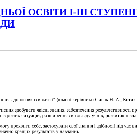
НЬОЇ ОСВІТИ І-ІІІ СТУПЕН
АДИ
я - дороговказ в житті" (класні керівники Сивак Н. А., Котик В.
ення здобувати якісні знання, забезпечення результативності 
із різних ситуацій, розширення світогляду учнів, розвиток пізнав
у проявити себе, застосувати свої знання і здібності під час ви
значно кращих результатів у навчанні.