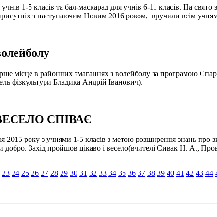
нів 1-5 класів та бал-маскарад для учнів 6-11 класів. На свято 
присутніх з наступаючим Новим 2016 роком, вручили всім учням 
волейболу
ше місце в районних змаганнях з волейболу за програмою Спарт
ель фізкультури Бладика Андрій Іванович).
ВЕСЕЛО СПІВАЄ
2015 року з учнями 1-5 класів з метою розширення знань про зи
и добро. Захід пройшов цікаво і весело(вчителі Сивак Н. А., Прово
23
24
25
26
27
28
29
30
31
32
33
34
35
36
37
38
39
40
41
42
43
44