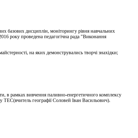
них базових дисциплін, моніторингу рівня навчальних
 2016 року проведена педагогічна рада "Виконання
айстерності, на яких демонструвались творчі знахідки;
ти, в рамках вивчення паливно-енергетичного комплексу
ку ТЕС(вчитель географії Соловей Іван Васильович).