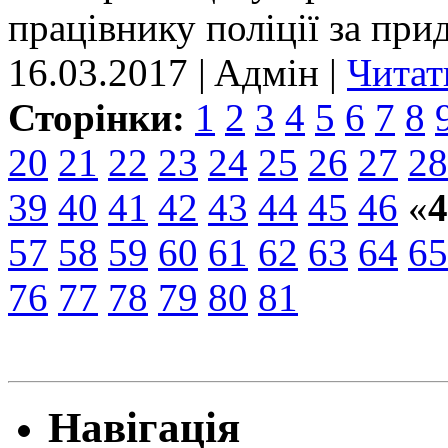
працівнику поліції за прид
16.03.2017 | Aдмін |
Читат
Сторінки:
1
2
3
4
5
6
7
8
20
21
22
23
24
25
26
27
28
39
40
41
42
43
44
45
46
«
4
57
58
59
60
61
62
63
64
65
76
77
78
79
80
81
Навігація