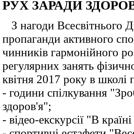
РУХ ЗАРАДИ ЗДОРО
З нагоди Всесвітнього Дн
пропаганди активного спо
чинників гармонійного ро
регулярних занять фізичн
квітня 2017 року в школі 
- години спілкування "Зро
здоров'я";
- відео-екскурсії "В країні
- спортивні естафети "Весе