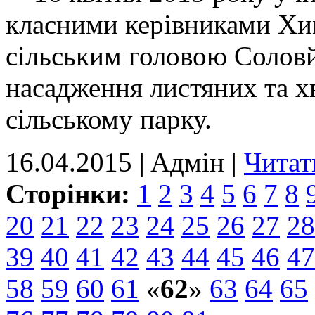
класними керівниками Хим
сільським головою Соловйо
насадження листяних та х
сільському парку.
16.04.2015 | Aдмін |
Читат
Сторінки:
1
2
3
4
5
6
7
8
20
21
22
23
24
25
26
27
28
39
40
41
42
43
44
45
46
47
58
59
60
61
«
62
»
63
64
65