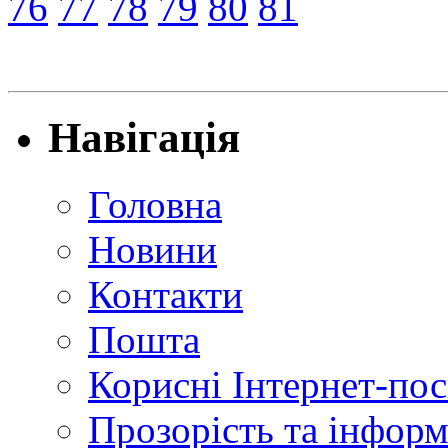
76
77
78
79
80
81
Навігація
Головна
Новини
Контакти
Пошта
Корисні Інтернет-по
Прозорість та інформ