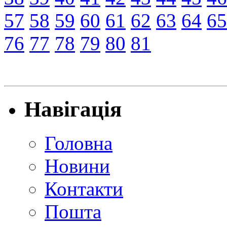
57
58
59
60
61
62
63
64
65
76
77
78
79
80
81
Навігація
Головна
Новини
Контакти
Пошта