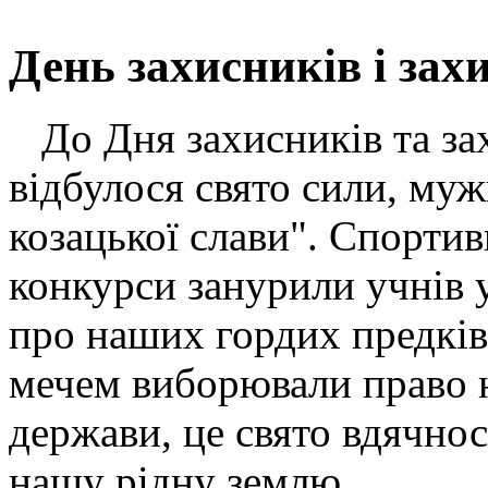
День захисників і зах
До Дня захисників та за
відбулося свято сили, му
козацької слави". Спортив
конкурси занурили учнів у 
про наших гордих предків,
мечем виборювали право н
держави, це свято вдячнос
нашу рідну землю.