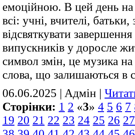
емоційною. В цей день на 
всі: учні, вчителі, батьки,
відсвяткувати завершення
випускників у доросле жит
символ змін, це музика на
слова, що залишаються в с
06.06.2025 | Aдмін |
Читат
Сторінки:
1
2
«
3
»
4
5
6
7
19
20
21
22
23
24
25
26
27
38
39
40
41
42
43
44
45
46