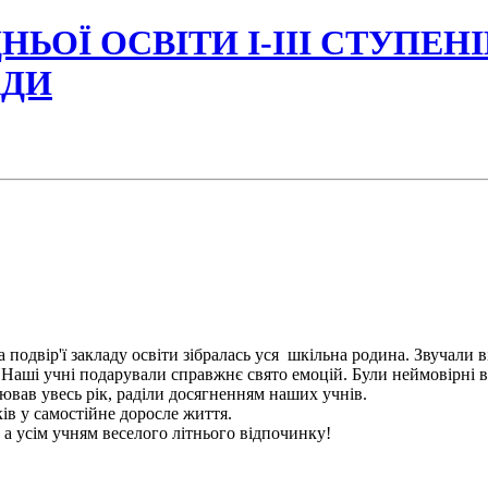
НЬОЇ ОСВІТИ І-ІІІ СТУПЕН
АДИ
одвір'ї закладу освіти зібралась уся шкільна родина. Звучали віт
Наші учні подарували справжнє свято емоцій. Були неймовірні вис
ював увесь рік, раділи досягненням наших учнів.
в у самостійне доросле життя.
 усім учням веселого літнього відпочинку!